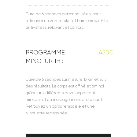
Cure de 6 séances personnalisées, pour
retrouver un ventre plat et harmonieux. Effet
anti-stress, relaxant et confort.
PROGRAMME
450€
MINCEUR 1H :
Cure de 6 séances sur mesure, bilan et suivi
des résultats. Le corps est affiné et aminci
grâce aux différents enveloppements
minceur et au massage manuel drainant.
Retrouvez un corps remodelé et une
silhouette redessinée.