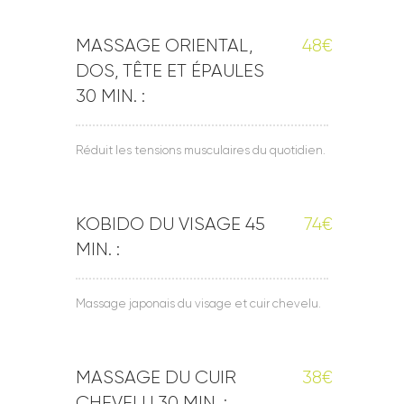
MASSAGE ORIENTAL,
48€
DOS, TÊTE ET ÉPAULES
30 MIN. :
Réduit les tensions musculaires du quotidien.
KOBIDO DU VISAGE 45
74€
MIN. :
Massage japonais du visage et cuir chevelu.
MASSAGE DU CUIR
38€
CHEVELU 30 MIN. :