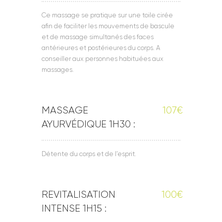
Ce massage se pratique sur une toile cirée
afin de faciliter les mouvements de bascule
et de massage simultanés des faces
antérieures et postérieures du corps. A
conseiller aux personnes habituées aux
massages.
MASSAGE
107€
AYURVÉDIQUE 1H30 :
Détente du corps et de l’esprit.
REVITALISATION
100€
INTENSE 1H15 :