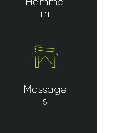
Hamma
m
Massage
s