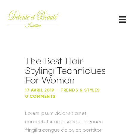
ACCUEIL
CONTACT
The Best Hair
Styling Techniques
For Women
17 AVRIL 2019
TRENDS & STYLES
0
COMMENTS
Lorem ipsum dolor sit amet,
consectetur adipiscing elit. Donec
fringilla congue dolor, ac porttitor